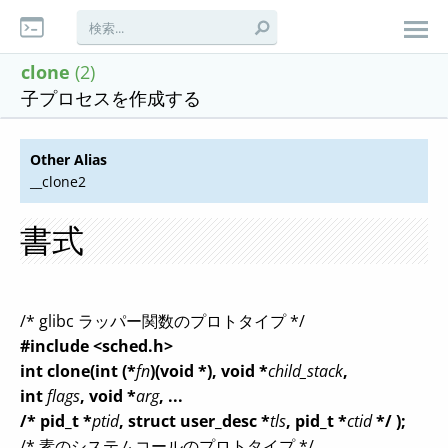
clone
(2)
子プロセスを作成する
Other Alias
__clone2
書式
/* glibc ラッパー関数のプロトタイプ */
#include <sched.h>
int clone(int (*
fn
)(void *), void *
child_stack
,
int
flags
, void *
arg
, ...
/* pid_t *
ptid
, struct user_desc *
tls
, pid_t *
ctid
*/ );
/* 素のシステムコールのプロトタイプ */