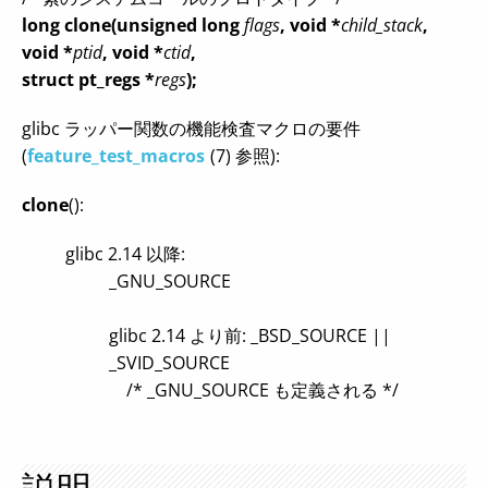
long clone(unsigned long
flags
, void *
child_stack
,
void *
ptid
, void *
ctid
,
struct pt_regs *
regs
);
glibc ラッパー関数の機能検査マクロの要件
(
feature_test_macros
(7) 参照):
clone
():
glibc 2.14 以降:
_GNU_SOURCE
glibc 2.14 より前: _BSD_SOURCE ||
_SVID_SOURCE
/* _GNU_SOURCE も定義される */