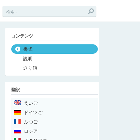
コンテンツ
書式
説明
返り値
翻訳
えいご
ドイツご
ふつご
ロシア