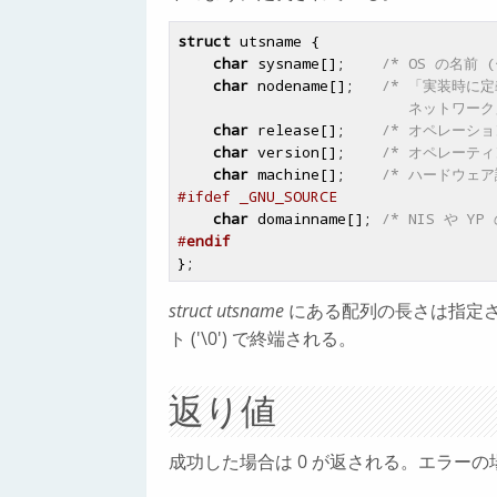
struct
 utsname {

char
 sysname[];    
/* OS の名前 (
char
 nodename[];   
/* 「実装時に定
                
char
 release[];    
/* オペレーショ
char
 version[];    
/* オペレーテ
char
 machine[];    
/* ハードウェア
#ifdef _GNU_SOURCE
char
 domainname[]; 
/* NIS や Y
#
endif
struct utsname
にある配列の長さは指定さ
ト ('\0') で終端される。
返り値
成功した場合は 0 が返される。エラーの場