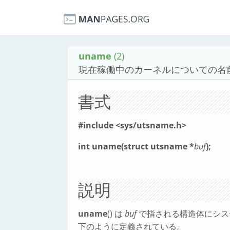
uname
(2)
現在稼働中のカーネルについての名
書式
#include <sys/utsname.h>
int uname(struct utsname *
buf
);
説明
uname
() は
buf
で指される構造体にシス
下のように定義されている。