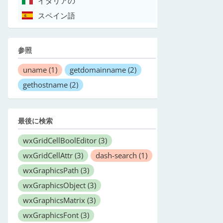
イタリアの
スペイン語
参照
uname
(1)
getdomainname
(2)
gethostname
(2)
最後に検索
wxGridCellBoolEditor
(3)
wxGridCellAttr
(3)
dash-search
(1)
wxGraphicsPath
(3)
wxGraphicsObject
(3)
wxGraphicsMatrix
(3)
wxGraphicsFont
(3)