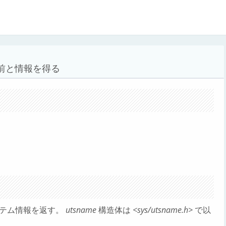
前と情報を得る
テム情報を返す。
utsname
構造体は
<sys/utsname.h>
で以