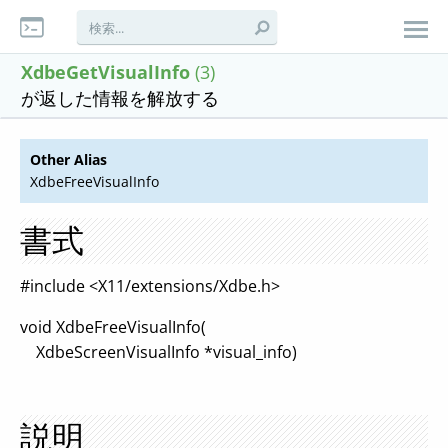
XdbeGetVisualInfo
(3)
が返した情報を解放する
Other Alias
XdbeFreeVisualInfo
書式
#include <X11/extensions/Xdbe.h>
void XdbeFreeVisualInfo(
XdbeScreenVisualInfo *visual_info)
説明