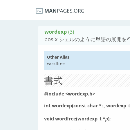
wordexp
(3)
posix シェルのように単語の展開を
Other Alias
wordfree
書式
#include <wordexp.h>
int wordexp(const char *
s
, wordexp_t
void wordfree(wordexp_t *
p
);