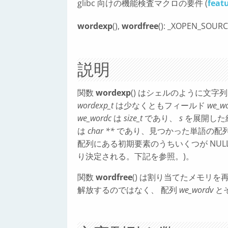
glibc 向けの機能検査マクロの要件 (
feat
wordexp
(),
wordfree
(): _XOPEN_SOUR
説明
関数
wordexp
() はシェルのように文字
wordexp_t
は少なくともフィールド
we_w
we_wordc
は
size_t
であり、
s
を展開した
は
char **
であり、見つかった単語の配
配列にある初期要素のうちいくつが NUL
り決定される。下記を参照。)。
関数
wordfree
() は割り当てたメモリ
解放するのではなく、 配列
we_wordv
と