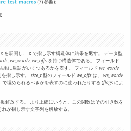
ure_test_macros
(7) 参照):
CE
列
s
を展開し、
p
で指し示す構造体に結果を返す。 データ型
ordc
,
we_wordv
,
we_offs
を持つ構造体である。 フィールド
結果に単語がいくつあるかを表す。 フィールド
we_wordv
列を指し示す。
size_t
型のフィールド
we_offs
は、
we_wordv
L で埋められるべきかを表すのに使われたりする (
flags
によ
を再度解放する。 より正確にいうと、この関数はその引き数を
それが指し示す文字列を解放する。