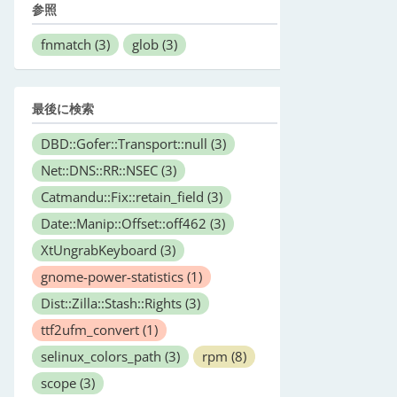
参照
fnmatch
(3)
glob
(3)
最後に検索
DBD::Gofer::Transport::null
(3)
Net::DNS::RR::NSEC
(3)
Catmandu::Fix::retain_field
(3)
Date::Manip::Offset::off462
(3)
XtUngrabKeyboard
(3)
gnome-power-statistics
(1)
Dist::Zilla::Stash::Rights
(3)
ttf2ufm_convert
(1)
selinux_colors_path
(3)
rpm
(8)
scope
(3)