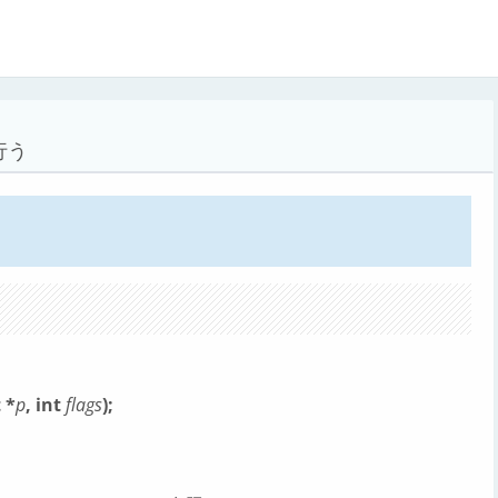
行う
 *
p
, int
flags
);