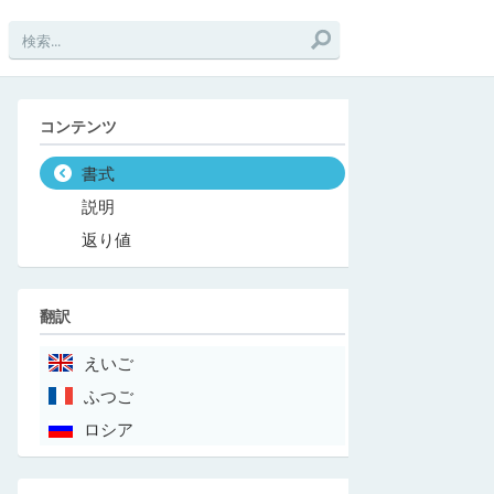
コンテンツ
書式
説明
返り値
翻訳
えいご
ふつご
ロシア