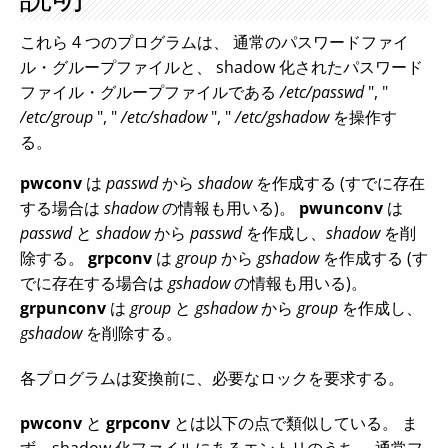
これら 4 つのプログラムは、 通常のパスワードファイ
ル・グループファイルと、 shadow 化されたパスワード
ファイル・グループファイルである
/etc/passwd
", "
/etc/group
", "
/etc/shadow
", "
/etc/gshadow
を操作す
る。
pwconv
は
passwd
から
shadow
を作成する (すでに存在
する場合は
shadow
の情報も用いる)。
pwunconv
は
passwd
と
shadow
から
passwd
を作成し、
shadow
を削
除する。
grpconv
は
group
から
gshadow
を作成する (す
でに存在する場合は
gshadow
の情報も用いる)。
grpunconv
は
group
と
gshadow
から
group
を作成し、
gshadow
を削除する。
各プログラムは変換前に、必要なロックを要求する。
pwconv
と
grpconv
とは以下の点で類似している。 ま