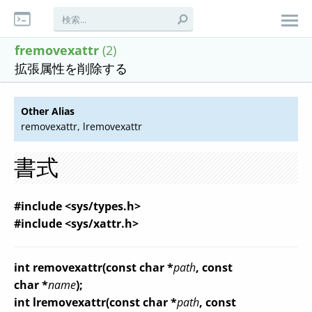
fremovexattr
(2)
拡張属性を削除する
Other Alias
removexattr, lremovexattr
書式
#include <sys/types.h>
#include <sys/xattr.h>
int removexattr(const char *
path
, const
char *
name
);
int lremovexattr(const char *
path
, const