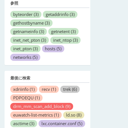
参照
byteorder
(3)
getaddrinfo
(3)
gethostbyname
(3)
getnameinfo
(3)
getnetent
(3)
inet_net_pton
(3)
inet_ntop
(3)
inet_pton
(3)
hosts
(5)
networks
(5)
最後に検索
xdriinfo
(1)
recv
(1)
trek
(6)
PDPOEQU
(1)
drm_mm_scan_add_block
(9)
euwatch-list-metrics
(1)
ld.so
(8)
asctime
(3)
lxc.container.conf
(5)