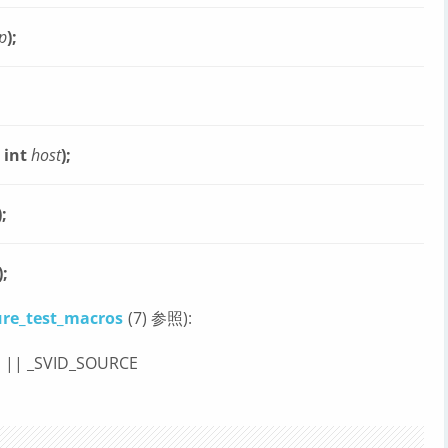
p
);
, int
host
);
);
);
ure_test_macros
(7) 参照):
E || _SVID_SOURCE