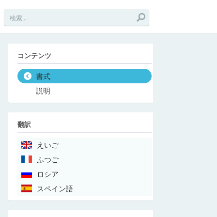
コンテンツ
書式
説明
翻訳
えいご
ふつご
ロシア
スペイン語