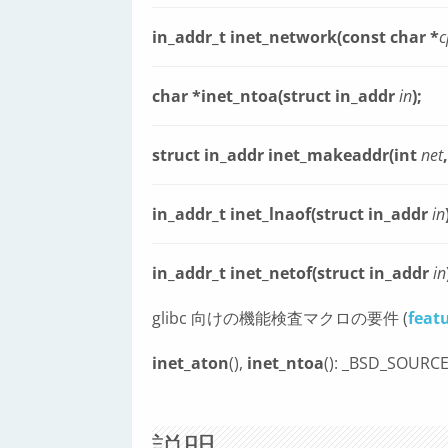
in_addr_t inet_network(const char *
c
char *inet_ntoa(struct in_addr
in
);
struct in_addr inet_makeaddr(int
net
in_addr_t inet_lnaof(struct in_addr
in
in_addr_t inet_netof(struct in_addr
in
glibc 向けの機能検査マクロの要件 (
feat
inet_aton
(),
inet_ntoa
(): _BSD_SOURC