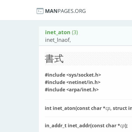
inet_aton
(3)
inet_lnaof,
書式
#include <sys/socket.h>
#include <netinet/in.h>
#include <arpa/inet.h>
int inet_aton(const char *
cp
, struct 
in_addr_t inet_addr(const char *
cp
);