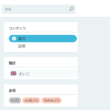
コンテンツ
書式
説明
翻訳
えいご
参照
X
(7)
xrdb
(1)
listres
(1)