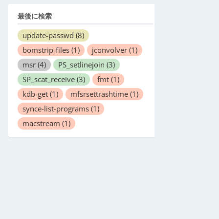
最後に検索
update-passwd
(8)
bomstrip-files
(1)
jconvolver
(1)
msr
(4)
PS_setlinejoin
(3)
SP_scat_receive
(3)
fmt
(1)
kdb-get
(1)
mfsrsettrashtime
(1)
synce-list-programs
(1)
macstream
(1)