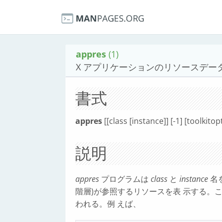
appres
(1)
X アプリケーションのリソースデー
書式
appres
[[class [instance]] [-1] [toolkitop
説明
appres
プログラムは
class
と
instance
名
階層)が参照するリソースを表 示する。
われる。例 えば、