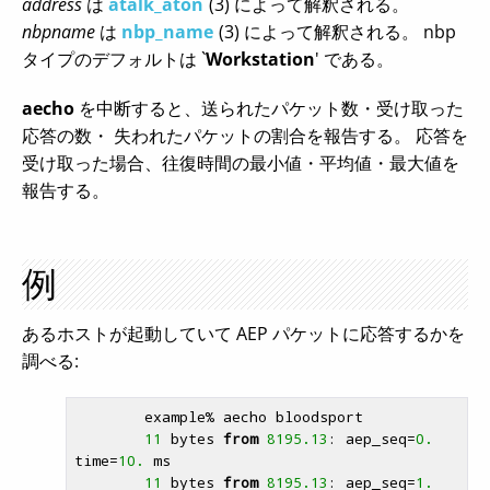
address
は
atalk_aton
(3) によって解釈される。
nbpname
は
nbp_name
(3) によって解釈される。 nbp
タイプのデフォルトは `
Workstation
' である。
aecho
を中断すると、送られたパケット数・受け取った
応答の数・ 失われたパケットの割合を報告する。 応答を
受け取った場合、往復時間の最小値・平均値・最大値を
報告する。
例
あるホストが起動していて AEP パケットに応答するかを
調べる:
        example% aecho bloodsport

11
 bytes 
from
8195.13
: aep_seq=
0.
time=
10.
 ms

11
 bytes 
from
8195.13
: aep_seq=
1.