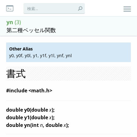
yn
(3)
第二種ベッセル関数
Other Alias
y0, y0f, y0l, y1, y1f, y1l, ynf, ynl
書式
#include <math.h>
double y0(double
x
);
double y1(double
x
);
double yn(int
n
, double
x
);