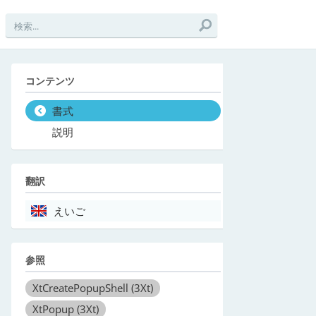
コンテンツ
書式
説明
翻訳
えいご
参照
XtCreatePopupShell
(3Xt)
XtPopup
(3Xt)