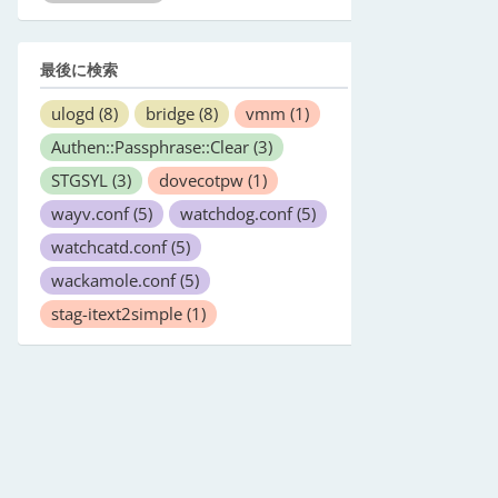
最後に検索
ulogd
(8)
bridge
(8)
vmm
(1)
Authen::Passphrase::Clear
(3)
STGSYL
(3)
dovecotpw
(1)
wayv.conf
(5)
watchdog.conf
(5)
watchcatd.conf
(5)
wackamole.conf
(5)
stag-itext2simple
(1)