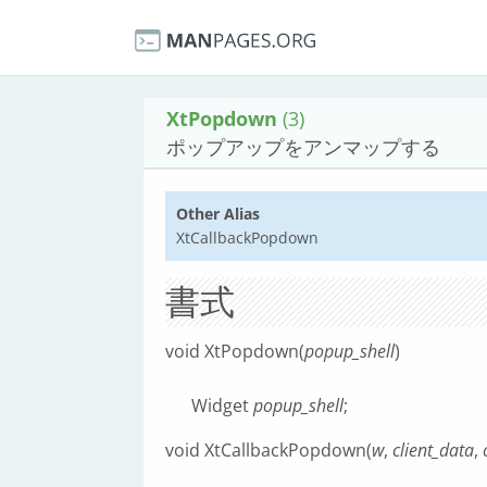
XtPopdown
(3)
ポップアップをアンマップする
Other Alias
XtCallbackPopdown
書式
void XtPopdown(
popup_shell
)
Widget
popup_shell
;
void XtCallbackPopdown(
w
,
client_data
,