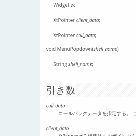
Widget
w
;
XtPointer
client_data
;
XtPointer
call_data
;
void MenuPopdown(
shell_name
)
String
shell_name
;
引き数
call_data
コールバックデータを指定する。 
client_data