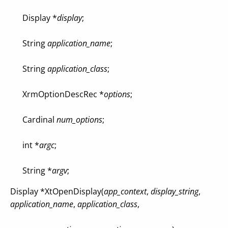
Display *
display
;
String
application_name
;
String
application_class
;
XrmOptionDescRec *
options
;
Cardinal
num_options
;
int *
argc
;
String *
argv
;
Display *XtOpenDisplay(
app_context
,
display_string
,
application_name
,
application_class
,