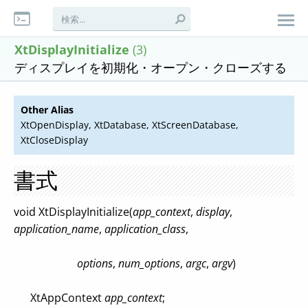
XtDisplayInitialize
(3)
ディスプレイを初期化・オープン・クローズする
Other Alias
XtOpenDisplay, XtDatabase, XtScreenDatabase,
XtCloseDisplay
書式
void XtDisplayInitialize(
app_context
,
display
,
application_name
,
application_class
,
options
,
num_options
,
argc
,
argv
)
XtAppContext
app_context
;