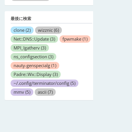
最後に検索
clone
(2)
wizznic
(6)
Net::DNS::Update
(3)
fpwmake
(1)
MPI_Igatherv
(3)
ns_configsection
(3)
nauty-genspecialg
(1)
Padre::Wx::Display
(3)
~/.config/terminator/config
(5)
mmv
(5)
ascii
(7)