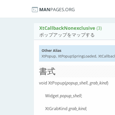
XtCallbackNonexclusive
(3)
ポップアップをマップする
Other Alias
XtPopup, XtPopupSpringLoaded, XtCallback
書式
void XtPopup(
popup_shell
,
grab_kind
)
Widget
popup_shell
;
XtGrabKind
grab_kind
;