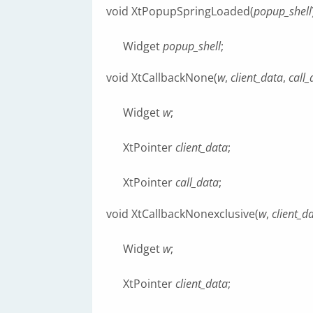
void XtPopupSpringLoaded(
popup_shell
Widget
popup_shell
;
void XtCallbackNone(
w
,
client_data
,
call_
Widget
w
;
XtPointer
client_data
;
XtPointer
call_data
;
void XtCallbackNonexclusive(
w
,
client_d
Widget
w
;
XtPointer
client_data
;