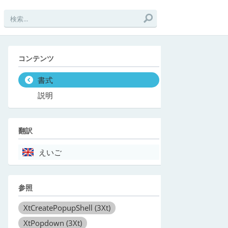
コンテンツ
書式
説明
翻訳
えいご
参照
XtCreatePopupShell
(3Xt)
XtPopdown
(3Xt)