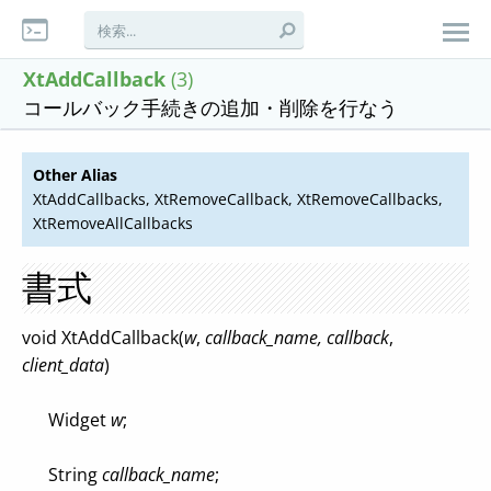
XtAddCallback
(3)
コールバック手続きの追加・削除を行なう
Other Alias
XtAddCallbacks, XtRemoveCallback, XtRemoveCallbacks,
XtRemoveAllCallbacks
書式
void XtAddCallback(
w
,
callback_name,
callback
,
client_data
)
Widget
w
;
String
callback_name
;