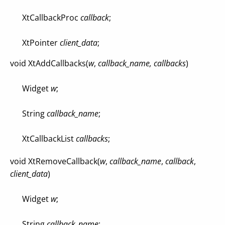
XtCallbackProc
callback
;
XtPointer
client_data
;
void XtAddCallbacks(
w
,
callback_name,
callbacks
)
Widget
w
;
String
callback_name
;
XtCallbackList
callbacks
;
void XtRemoveCallback(
w
,
callback_name
,
callback
,
client_data
)
Widget
w
;
String
callback_name
;