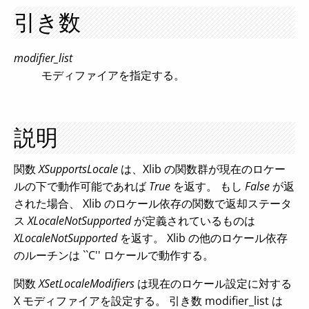
引き数
modifier_list
モディファイアを指定する。
説明
関数
XSupportsLocale
は、Xlib の関数群が現在のロケー
ルの下で動作可能であれば
True
を返す。 もし
False
が返
された場合、 Xlib のロケール依存の関数で返却ステータ
ス
XLocaleNotSupported
が定義されているものは
XLocaleNotSupported
を返す。 Xlib の他のロケール依存
のルーチンは ``C'' ロケールで動作する。
関数
XSetLocaleModifiers
は現在のロケール設定に対する
X モディファイアを設定する。 引き数 modifier_list は