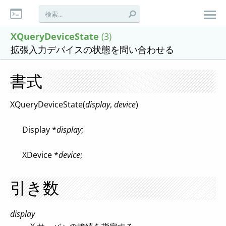
XQueryDeviceState
(3)
拡張入力デバイスの状態を問い合わせる
書式
XQueryDeviceState(
display
,
device
)
Display *
display
;
XDevice *
device
;
引き数
display