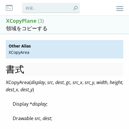
XCopyPlane
(3)
領域をコピーする
Other Alias
XCopyArea
書式
XCopyArea(
display
,
src
,
dest
,
gc
,
src_x
,
src_y
,
width
,
height
,
dest_x
,
dest_y
)
Display *
display
;
Drawable
src
,
dest
;