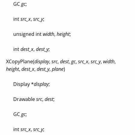
GC
gc
;
int
src_x
,
src_y
;
unsigned int
width
,
height
;
int
dest_x
,
dest_y
;
XCopyPlane(
display
,
src
,
dest
,
gc
,
src_x
,
src_y
,
width
,
height
,
dest_x
,
dest_y
,
plane
)
Display *
display
;
Drawable
src
,
dest
;
GC
gc
;
int
src_x
,
src_y
;