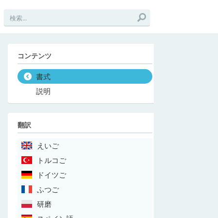
コンテンツ
書式
説明
翻訳
えいご
トルコご
ドイツご
ふつご
研磨