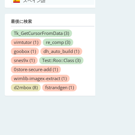
スペイン語
最後に検索
Tk_GetCursorFromData
(3)
vimtutor
(1)
re_comp
(3)
goobox
(1)
dh_auto_build
(1)
snes9x
(1)
Test::Roo::Class
(3)
0store-secure-add
(1)
wimlib-imagex-extract
(1)
d2mbox
(8)
fstrandgen
(1)