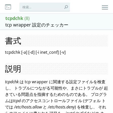
tcpdchk
(8)
tcp wrapper 設定のチェッカー
書式
tcpdchk [-a] [-d] [-i inet_conf] [-v]
説明
tcpdchk
は tcp wrapper に関連する設定ファイルを検査
し、 トラブルにつながる可能性や、まさにトラブルが 起
きている問題点を指摘するためのものである。 プログラ
ムは
tcpd
のアクセスコントロールファイル (デフォル ト
では
/etc/hosts.allow
と
/etc/hosts.deny
) を検査し、 それ