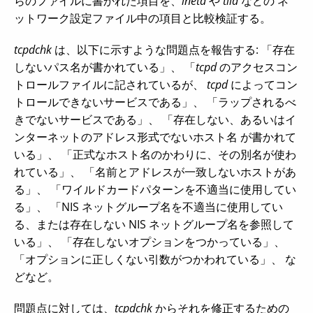
らのファイルに書かれた項目を、
inetd
や
tlid
などの ネ
ットワーク設定ファイル中の項目と比較検証する。
tcpdchk
は、以下に示すような問題点を報告する: 「存在
しないパス名が書かれている」、 「
tcpd
のアクセスコン
トロールファイルに記されているが、
tcpd
によってコン
トロールできないサービスである」、 「ラップされるべ
きでないサービスである」、 「存在しない、あるいはイ
ンターネットのアドレス形式でないホスト名 が書かれて
いる」、 「正式なホスト名のかわりに、その別名が使わ
れている」、 「名前とアドレスが一致しないホストがあ
る」、 「ワイルドカードパターンを不適当に使用してい
る」、 「NIS ネットグループ名を不適当に使用してい
る、または存在しない NIS ネットグループ名を参照して
いる」、 「存在しないオプションをつかっている」、
「オプションに正しくない引数がつかわれている」、 な
どなど。
問題点に対しては、
tcpdchk
からそれを修正するための