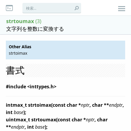
strtoumax
(3)
文字列を整数に変換する
Other Alias
strtoimax
書式
#include <inttypes.h>
intmax_t strtoimax(const char *
nptr
, char **
endptr
,
int
base
);
uintmax_t strtoumax(const char *
nptr
, char
**
endptr
, int
base
);