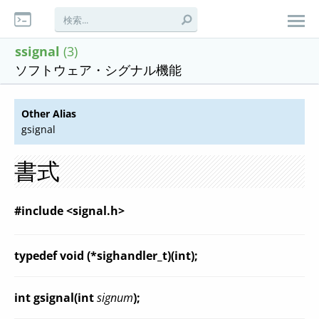
ssignal
(3)
ソフトウェア・シグナル機能
Other Alias
gsignal
書式
#include <signal.h>
typedef void (*sighandler_t)(int);
int gsignal(int
signum
);