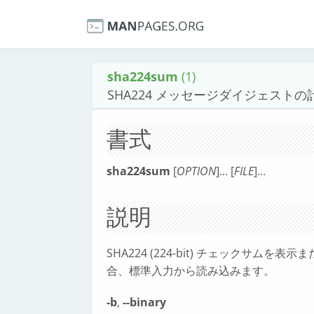
sha224sum
(1)
SHA224 メッセージダイジェスト
書式
sha224sum
[
OPTION
]... [
FILE
]...
説明
SHA224 (224-bit) チェックサムを
合、標準入力から読み込みます。
-b
,
--binary