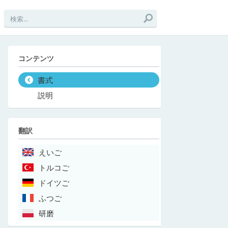
コンテンツ
書式
説明
翻訳
えいご
トルコご
ドイツご
ふつご
研磨