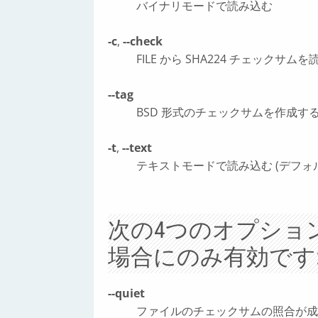
バイナリモードで読み込む
-c
,
--check
FILE から SHA224 チェックサ
--tag
BSD 形式のチェックサムを作成す
-t
,
--text
テキストモードで読み込む (デフォ
次の4つのオプショ
場合にのみ有効です
--quiet
ファイルのチェックサムの照合が成功