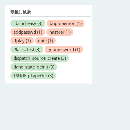
最後に検索
libcurl-easy
(3)
bup-daemon
(1)
addpasswd
(1)
nast-ier
(1)
ffplay
(1)
date
(1)
Plack::Test
(3)
gnomesword
(1)
dispatch_source_create
(3)
dane_state_deinit
(3)
TSUrlFtpTypeGet
(3)