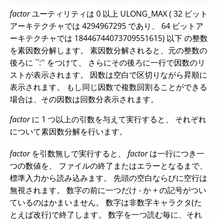
factor
ユーティリティは 0 以上 ULONG_MAX ( 32 ビット
アーキテクチャでは 4294967295 であり、 64 ビットア
ーキテクチャでは 18446744073709551615) 以下 の整数
を素因数分解します。 素因数分解されると、元の整数の
後ろに ``:'' をつけて、 さらにその後ろに一行で因数のリ
ストが表示されます。 因数は空白で区切りながら昇順に
表示されます。 もし同じ因数で複数回割ることができる
場合は、その因数は回数分表示されます。
factor
に 1 つ以上の引数を与えて実行すると、 それぞれ
について素因数分解を行います。
factor
を引数無しで実行すると、
factor
は一行につき一
つの数値を、 ファイルの終了またはエラーとなるまで、
標準入力から読み込みます。 先頭の空白ならびに空行は
無視されます。 数字の前に一つだけ - か + の記号がつい
ているのはかまいません。 数字は非数字キャラクタ(た
とえば改行)で終了します。 数字を一つ読む毎に、それ