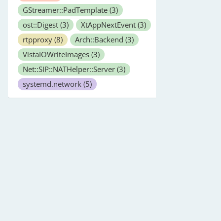
GStreamer::PadTemplate
(3)
ost::Digest
(3)
XtAppNextEvent
(3)
rtpproxy
(8)
Arch::Backend
(3)
VistaIOWriteImages
(3)
Net::SIP::NATHelper::Server
(3)
systemd.network
(5)