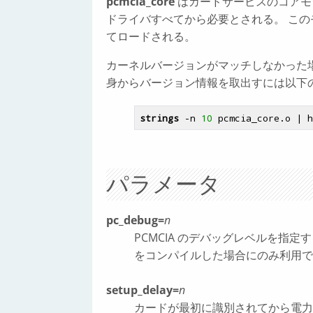
pcmcia_core
はカードサービスのコアモジュ
ドライバすべてから必要とされる。 こ
てロードされる。
カーネルバージョンがマッチしなかった
身からバージョン情報を取出すには以下の
strings
 -n 
10
 pcmcia_core.o | h
パラメータ
pc_debug=
n
PCMCIA のデバッグレベルを指
をコンパイルした場合にのみ利用で
setup_delay=
n
カードが最初に識別されてから電力が