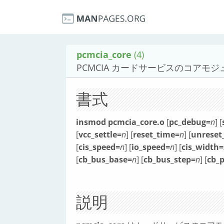
pcmcia_core
(4)
PCMCIA カードサービスのコアモジ
書式
insmod pcmcia_core.o
[
pc_debug=
n
] [
[
vcc_settle=
n
] [
reset_time=
n
] [
unreset
[
cis_speed=
n
] [
io_speed=
n
] [
cis_width=
[
cb_bus_base=
n
] [
cb_bus_step=
n
] [
cb_p
説明