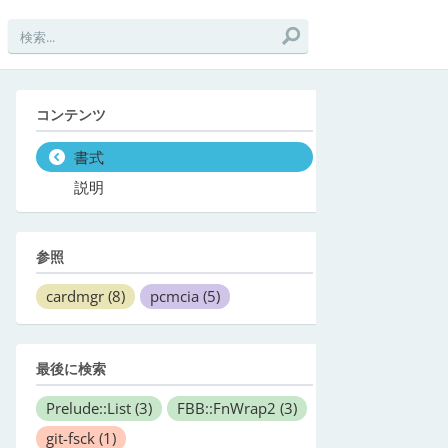
コンテンツ
書式
説明
参照
cardmgr
(8)
pcmcia
(5)
最後に検索
Prelude::List
(3)
FBB::FnWrap2
(3)
git-fsck
(1)