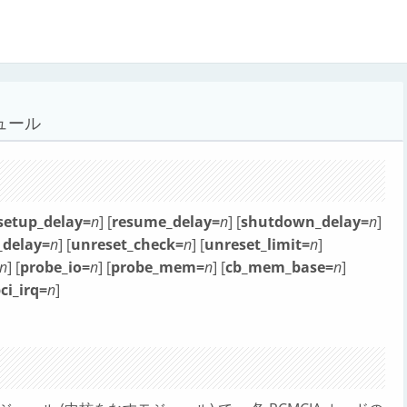
ュール
setup_delay=
n
] [
resume_delay=
n
] [
shutdown_delay=
n
]
_delay=
n
] [
unreset_check=
n
] [
unreset_limit=
n
]
n
] [
probe_io=
n
] [
probe_mem=
n
] [
cb_mem_base=
n
]
ci_irq=
n
]