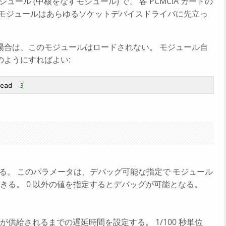
ール (中核をなすモジュール) で、 各 PCMCIA カードの
のモジュールはあらゆるソケットデバイスドライバに先立っ
場合は、このモジュールはロードされない。 モジュール自
ようにすればよい:
ead -
3
定する。 このパラメータは、デバッグ可能な指定で モジュール
きる。 0 以外の値を指定するとデバッグが可能となる。
供給されるまでの遅延時間を設定する。 1/100 秒単位