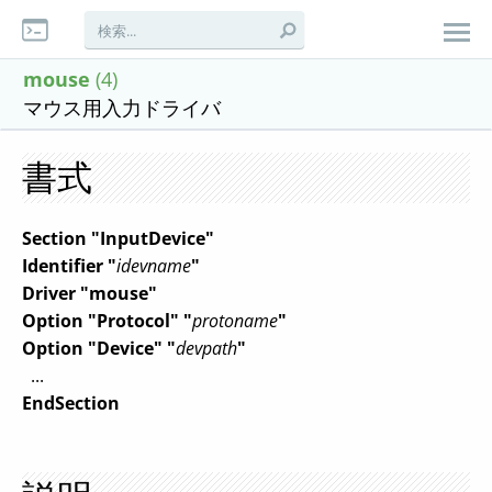
mouse
(4)
マウス用入力ドライバ
書式
Section "InputDevice"
Identifier "
idevname
"
Driver "mouse"
Option "Protocol" "
protoname
"
Option "Device" "
devpath
"
...
EndSection