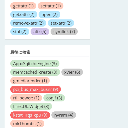
getfattr
(1)
setfattr
(1)
getxattr
(2)
open
(2)
removexattr
(2)
setxattr
(2)
stat
(2)
attr
(5)
symlink
(7)
最後に検索
App::Sqitch::Engine
(3)
memcached_create
(3)
xvier
(6)
gmediarender
(1)
pci_bus_max_busnr
(9)
rtl_power:
(1)
conjf
(3)
Lire::UI::Widget
(3)
kstat_irqs_cpu
(9)
nvram
(4)
mkThumbs
(1)