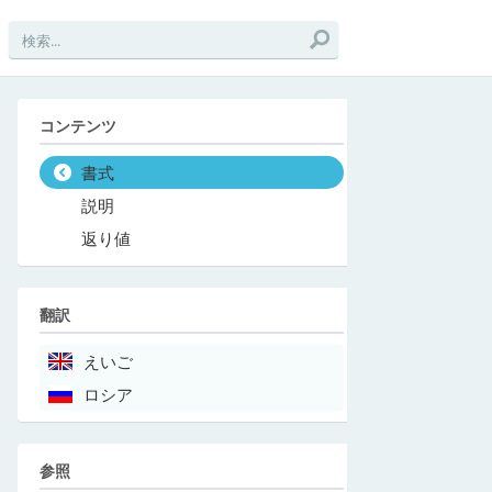
コンテンツ
書式
説明
返り値
翻訳
えいご
ロシア
参照