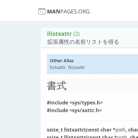
llistxattr
(2)
拡張属性の名前リストを得る
Other Alias
listxattr, flistxattr
書式
#include <sys/types.h>
#include <sys/xattr.h>
ssize_t listxattr(const char *
path
, cha
ssize_t llistxattr(const char *
path
, ch