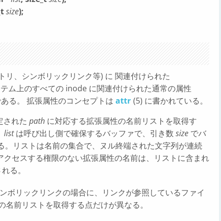
_t
size
);
クトリ、シンボリックリンク等) に 関連付けられた
テム上のすべての inode に関連付けられた通常の属性
のである。 拡張属性のコンセプトは
attr
(5) に書かれている。
指定された
path
に対応する拡張属性の名前リストを取得す
。
list
は呼び出し側で確保するバッファで、引き数
size
でバ
定する。リストは名前の集合で、ヌル終端された文字列が連続
アクセスする権限のない拡張属性の名前は、リストに含まれ
される。
、シンボリックリンクの場合に、リンクが参照しているファイ
性の名前リストを取得する点だけが異なる。