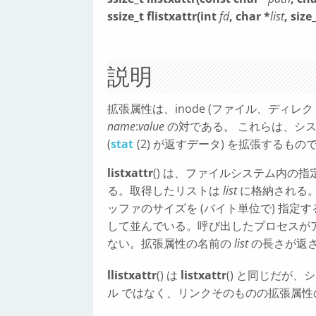
ssize_t flistxattr(int
fd
, char *
list
, size
説明
拡張属性は、inode (ファイル、ディレ
name
:
value
の対である。 これらは、シス
(
stat
(2) が返すデータ) を拡張するも
listxattr
() は、ファイルシステム内の
る。取得したリストは
list
に格納される
ッファのサイズを (バイト単位で) 指
して並んでいる。呼び出したプロセスが
ない。拡張属性の名前の
list
の長さが返
llistxattr
() は
listxattr
() と同じだが
ル ではなく、リンクそのものの拡張属