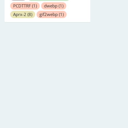
PCDTTRF
(1)
dwebp
(1)
Aprx-2
(8)
gif2webp
(1)