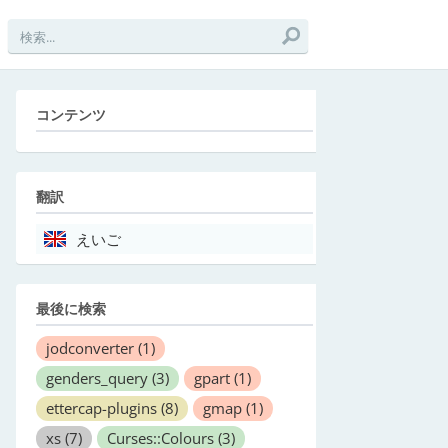
コンテンツ
翻訳
えいご
最後に検索
jodconverter
(1)
genders_query
(3)
gpart
(1)
ettercap-plugins
(8)
gmap
(1)
xs
(7)
Curses::Colours
(3)