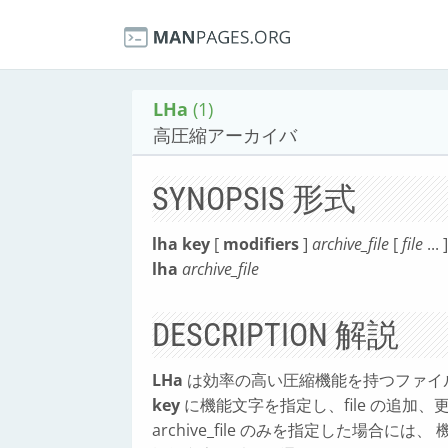
LHa
(1)
高圧縮アーカイバ
SYNOPSIS 形式
lha
key
[
modifiers
]
archive_file
[
file
... ]
lha
archive_file
DESCRIPTION 解説
LHa
は効率の高い圧縮機能を持つファイ
key
に機能文字を指定し、file の追加
archive_file のみを指定した場合に