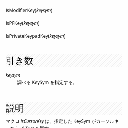
IsModifierKey(
keysym
)
IsPFKey(
keysym
)
IsPrivateKeypadKey(
keysym
)
引き数
keysym
調べる KeySym を指定する。
説明
マクロ
IsCursorKey
は、指定した KeySym がカーソルキ