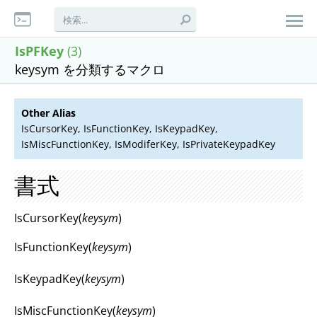
IsPFKey
(3)
keysym を分類するマクロ
Other Alias
IsCursorKey, IsFunctionKey, IsKeypadKey,
IsMiscFunctionKey, IsModiferKey, IsPrivateKeypadKey
書式
IsCursorKey(
keysym
)
IsFunctionKey(
keysym
)
IsKeypadKey(
keysym
)
IsMiscFunctionKey(
keysym
)