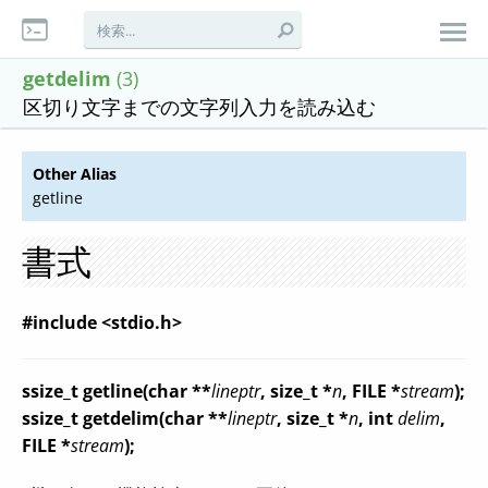
getdelim
(3)
区切り文字までの文字列入力を読み込む
Other Alias
getline
書式
#include <stdio.h>
ssize_t getline(char **
lineptr
, size_t *
n
, FILE *
stream
);
ssize_t getdelim(char **
lineptr
, size_t *
n
, int
delim
,
FILE *
stream
);