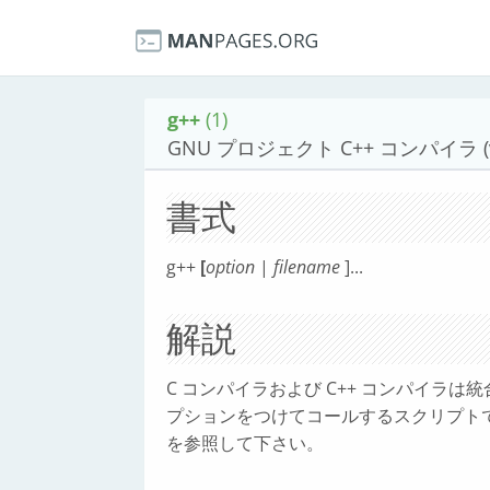
g++
(1)
GNU プロジェクト C++ コンパイラ (v
書式
g++
[
option
|
filename
]...
解説
C コンパイラおよび C++ コンパイラは
プションをつけてコールするスクリプト
を参照して下さい。