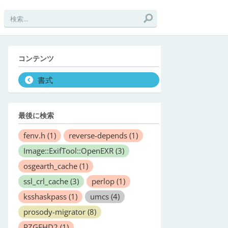
コンテンツ
書式
最後に検索
fenv.h
(1)
reverse-depends
(1)
Image::ExifTool::OpenEXR
(3)
osgearth_cache
(1)
ssl_crl_cache
(3)
perlop
(1)
ksshaskpass
(1)
umcs
(4)
prosody-migrator
(8)
PZGEHD2
(1)