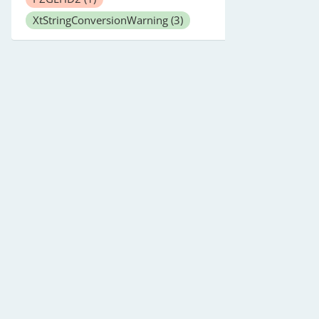
XtStringConversionWarning
(3)