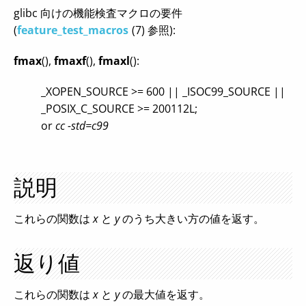
glibc 向けの機能検査マクロの要件
(
feature_test_macros
(7) 参照):
fmax
(),
fmaxf
(),
fmaxl
():
_XOPEN_SOURCE >= 600 || _ISOC99_SOURCE ||
_POSIX_C_SOURCE >= 200112L;
or
cc -std=c99
説明
これらの関数は
x
と
y
のうち大きい方の値を返す。
返り値
これらの関数は
x
と
y
の最大値を返す。