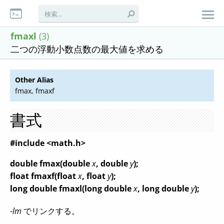
fmaxl
(3)
二つの浮動小数点数の最大値を求める
Other Alias
fmax, fmaxf
書式
#include <math.h>
double fmax(double
x
, double
y
);
float fmaxf(float
x
, float
y
);
long double fmaxl(long double
x
, long double
y
);
-lm
でリンクする。