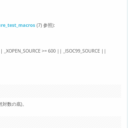
ure_test_macros
(7) 参照):
| _XOPEN_SOURCE >= 600 || _ISOC99_SOURCE ||
自然対数の底)。