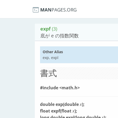
expf
(3)
底が e の指数関数
Other Alias
exp, expl
書式
#include <math.h>
double exp(double
x
);
float expf(float
x
);
long double expl(long double
x
);