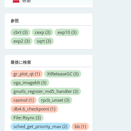
研磨
参照
cbrt
(3)
cexp
(3)
exp10
(3)
exp2
(3)
sqrt
(3)
最後に検索
gr_plot_qt
(1)
XtReleaseGC
(3)
vga_imageblt
(3)
gnutls_register_md5_handler
(3)
rasmol
(1)
rpcb_unset
(3)
db4.6_checkpoint
(1)
File::Rsync
(3)
sched_get_priority_max
(2)
bb
(1)