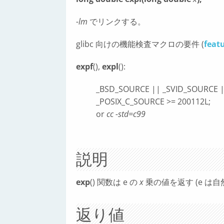
-lm
でリンクする。
glibc 向けの機能検査マクロの要件 (
feat
expf
(),
expl
():
_BSD_SOURCE || _SVID_SOURCE |
_POSIX_C_SOURCE >= 200112L;
or
cc -std=c99
説明
exp
() 関数は e の
x
乗の値を返す (e は
返り値