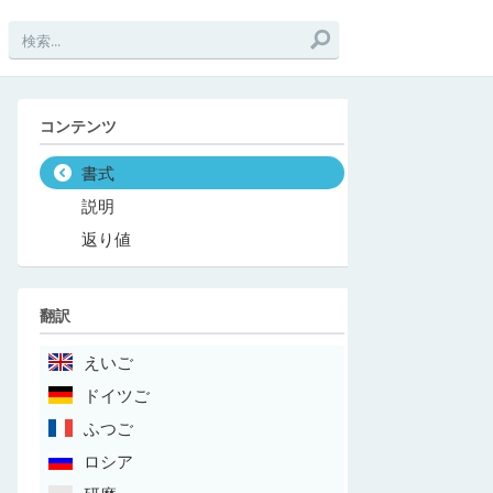
コンテンツ
書式
説明
返り値
翻訳
えいご
ドイツご
ふつご
ロシア