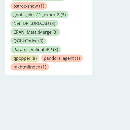
ostree-show
(1)
gnutls_pkcs12_export2
(3)
Net::DRI::DRD::AU
(3)
CPAN::Meta::Merge
(3)
QGbkCodec
(3)
Params::ValidatePP
(3)
qpopper
(8)
pandora_agent
(1)
mkhtmlindex
(1)