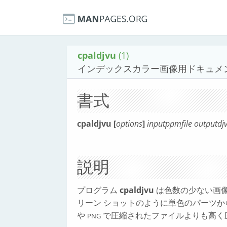
cpaldjvu
(1)
インデックスカラー画像用ドキュメント
書式
cpaldjvu [
options
]
inputppmfile
outputdjv
説明
プログラム
cpaldjvu
は色数の少ない画像
リーン ショットのように単色のパーツか
や
で圧縮されたファイルよりも高く
PNG