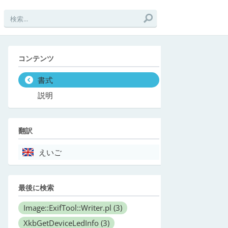
コンテンツ
書式
説明
翻訳
えいご
最後に検索
Image::ExifTool::Writer.pl
(3)
XkbGetDeviceLedInfo
(3)