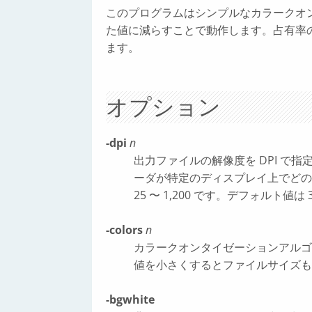
このプログラムはシンプルなカラークオ
た値に減らすことで動作します。占有率
ます。
オプション
-dpi
n
出力ファイルの解像度を DPI で指
ーダが特定のディスプレイ上でどの
25 〜 1,200 です。デフォルト値は 3
-colors
n
カラークオンタイゼーションアルゴリ
値を小さくするとファイルサイズも
-bgwhite