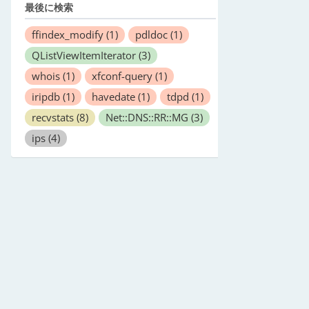
最後に検索
ffindex_modify
(1)
pdldoc
(1)
QListViewItemIterator
(3)
whois
(1)
xfconf-query
(1)
iripdb
(1)
havedate
(1)
tdpd
(1)
recvstats
(8)
Net::DNS::RR::MG
(3)
ips
(4)