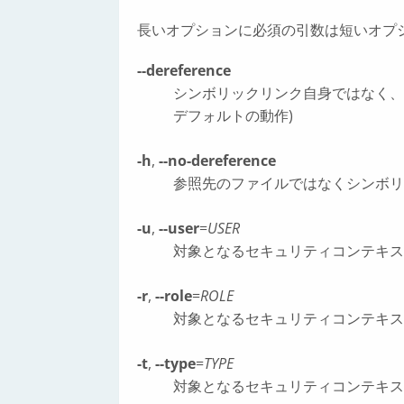
長いオプションに必須の引数は短いオプ
--dereference
シンボリックリンク自身ではなく、
デフォルトの動作)
-h
,
--no-dereference
参照先のファイルではなくシンボリ
-u
,
--user
=
USER
対象となるセキュリティコンテキスト
-r
,
--role
=
ROLE
対象となるセキュリティコンテキスト
-t
,
--type
=
TYPE
対象となるセキュリティコンテキスト