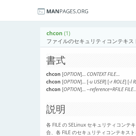
chcon
(1)
ファイルのセキュリティコンテキス
書式
chcon
[
OPTION
]...
CONTEXT FILE
...
chcon
[
OPTION
]... [
-u USER
] [
-r ROLE
] [
-l 
chcon
[
OPTION
]...
--reference=RFILE FILE
..
説明
各 FILE の SELinux セキュリティコン
合、各 FILE のセキュリティコンテキストを