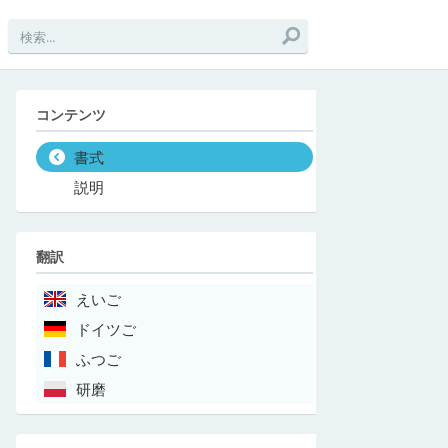
コンテンツ
書式
説明
翻訳
えいご
ドイツご
ふつご
研磨