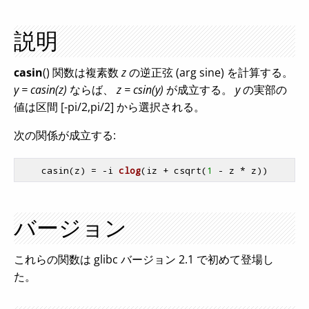
説明
casin
() 関数は複素数
z
の逆正弦 (arg sine) を計算する。
y = casin(z)
ならば、
z = csin(y)
が成立する。
y
の実部の
値は区間 [-pi/2,pi/2] から選択される。
次の関係が成立する:
    casin(z) = -
i 
clog
(iz + csqrt(
1
 - z * z)
バージョン
これらの関数は glibc バージョン 2.1 で初めて登場し
た。