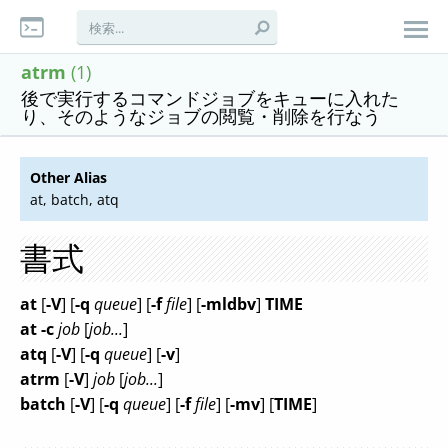
atrm
(1)
後で実行するコマンドジョブをキューに入れた
り、そのようなジョブの閲覧・削除を行なう
Other Alias
at, batch, atq
書式
at
[
-V
] [
-q
queue
] [
-f
file
] [
-mldbv
]
TIME
at -c
job
[
job...
]
atq
[
-V
] [
-q
queue
] [
-v
]
atrm
[
-V
]
job
[
job...
]
batch
[
-V
] [
-q
queue
] [
-f
file
] [
-mv
] [
TIME
]